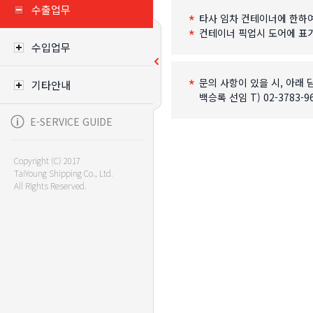
수출업무
수입업무
기타안내
E-SERVICE GUIDE
Copyright (C) 2017
TaiYoung Shipping Co., Ltd.
All Rights Reserved.